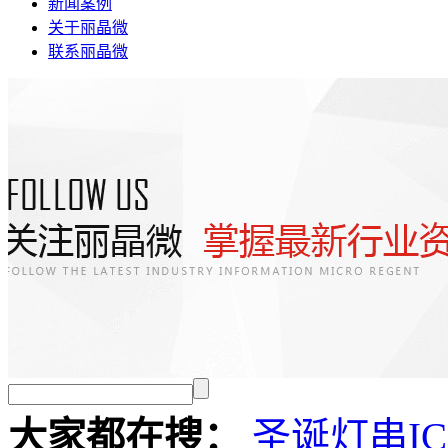
新闻案例
关于丽晶微
联系丽晶微
大家都在搜：
圣诞灯串I