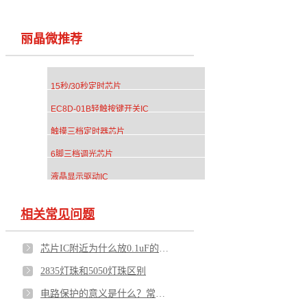
丽晶微推荐
15秒/30秒定时芯片
EC8D-01B轻触按键开关IC
触摸三档定时器芯片
6脚三档调光芯片
液晶显示驱动IC
相关常见问题
芯片IC附近为什么放0.1uF的电容？
2835灯珠和5050灯珠区别
电路保护的意义是什么？常用的器件有哪些？