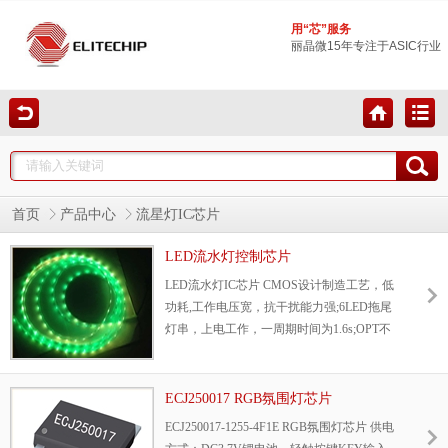
用“芯”服务
丽晶微15年专注于ASIC行业
首页
产品中心
流星灯IC芯片
LED流水灯控制芯片
LED流水灯IC芯片 CMOS设计制造工艺，低
功耗,工作电压宽，抗干扰能力强;6LED拖尾
灯串，上电工作，一周期时间为1.6s;OPT不
接，默认大驱动；OPT接VDD，驱动减小一
半。
ECJ250017 RGB氛围灯芯片
ECJ250017-1255-4F1E RGB氛围灯芯片 供电