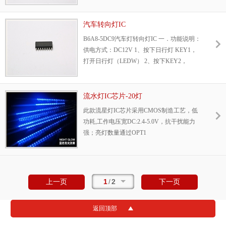
KEY1，LED1-L2-L3-L4-L5流水灯，周期
T=S*5+0.2S=0.225S-1S,S由电位器调整，S范
围：25MS（RL=0）-150MS（RL=500K）
汽车转向灯IC
B6A8-5DC9汽车灯转向灯IC 一．功能说明：
供电方式：DC12V 1、按下日行灯 KEY1，
打开日行灯（LEDW） 2、按下KEY2，
LED1~LED5跑马灯闪烁 3、KEY1/KEY2同
时按下，LED1~LED5跑马灯闪烁
流水灯IC芯片-20灯
此款流星灯IC芯片采用CMOS制造工艺，低
功耗,工作电压宽DC:2.4-5.0V，抗干扰能力
强；亮灯数量通过OPT1
1
/
2
上一页
下一页
返回顶部