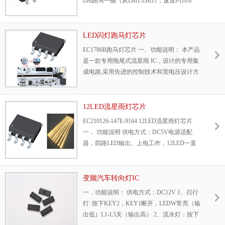
Led跑马一圈（从Led1-Led11，速度约10S/
圈），一圈后所有Led同时渐明渐暗闪3次
（单次闪烁时间约3S），3次闪烁完毕后，
所有Led全亮（Led高有效），
LED闪灯跑马灯芯片
EC1786B跑马灯芯片 一、功能说明： 本产品
是一款专用拖尾式流星雨 IC，设计的专用集
成电路,采用先进的控制技术和宽电压设计方
案,工作电压可达3.0V-6.8V之高； 封装方式
：SOP-8。 主要用于LED流星雨灯饰指示灯
等； CMOS设计制造工艺，低功耗,工作电压
12LED流星雨灯芯片
宽，抗干扰能力强;6LED拖尾灯串，上电工
EC210126-147E-9164 12LED流星雨灯芯片
作，一周期时间为1.6s;OPT不接，默认大驱
一． 功能说明 供电方式：DC5V电源适配
动；OPT接VDD，驱动减小一半。
器，四路LED输出。上电工作，12LED一直
流水灯闪。
变频汽车转向灯IC
一．功能说明： 供电方式：DC12V 1、日行
灯: 按下KEY2，KEY1断开，LEDW常亮（输
出低）L1-L5关（输出高） 2、流水灯：按下