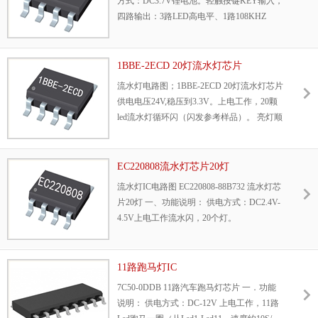
方式：DC3.7V锂电池。轻触按键KEY输入，
四路输出：3路LED高电平、1路108KHZ
PWM输出。上电不工作。短按开机默认模式
一七彩渐变。短按一次一种模式，共15模
式。
1BBE-2ECD 20灯流水灯芯片
流水灯电路图；1BBE-2ECD 20灯流水灯芯片
供电电压24V,稳压到3.3V。上电工作，20颗
led流水灯循环闪（闪发参考样品）。 亮灯顺
序：L1-L2-L3-L4-L5-L6-L7-L8-L9-L10-L11-
L12-L13-L14-L15-L16-L17-L18-L19-L20依次
循环点亮。
EC220808流水灯芯片20灯
流水灯IC电路图 EC220808-88B732 流水灯芯
片20灯 一、功能说明： 供电方式：DC2.4V-
4.5V上电工作流水闪，20个灯。
11路跑马灯IC
7C50-0DDB 11路汽车跑马灯芯片 一．功能
说明： 供电方式：DC-12V 上电工作，11路