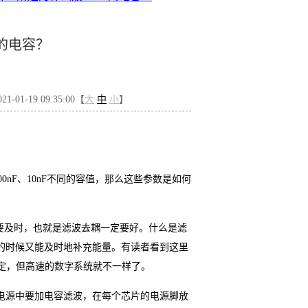
F的电容？
-01-19 09:35:00【
大
中
小
】
00nF、10nF不同的容值，那么这些参数是如何
要及时，也就是滤波去耦一定要好。什么是滤
的时候又能及时地补充能量。有读者看到这里
搞定，但高速的数字系统就不一样了。
电源中要加电容滤波，在每个芯片的电源脚放