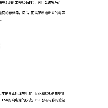
.1uF的或者0.01uF的，有什么讲究吗？
电荷的存储器，即C，而实际制造出来的电容
示。
C才是真正的理想电容。ESR和ESL是由电容
ESR影响电源的纹波，ESL影响电容的滤波