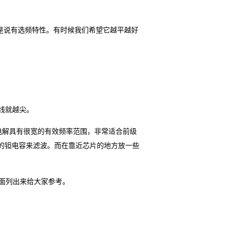
就是说有选频特性。有时候我们希望它越平越好
曲线就越尖。
铝电解具有很宽的有效频率范围，非常适合前级
量的钽电容来滤波。而在靠近芯片的地方放一些
？下面列出来给大家参考。