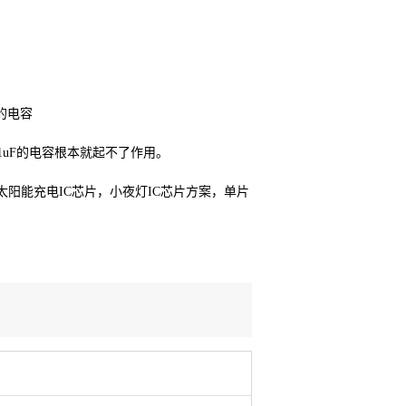
间的电容
1uF的电容根本就起不了作用。
太阳能充电IC芯片，小夜灯IC芯片方案，单片