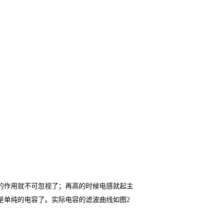
的作用就不可忽视了；再高的时候电感就起主
是单纯的电容了。实际电容的滤波曲线如图2