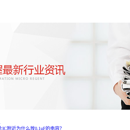
制
片IC附近为什么放0.1uF的电容？