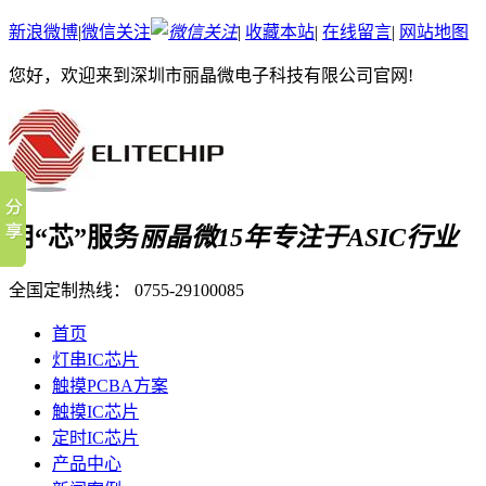
新浪微博
|
微信关注
|
收藏本站
|
在线留言
|
网站地图
您好，欢迎来到深圳市丽晶微电子科技有限公司官网!
用“芯”服务
丽晶微15年专注于ASIC行业
全国定制热线：
0755-29100085
首页
灯串IC芯片
触摸PCBA方案
触摸IC芯片
定时IC芯片
产品中心