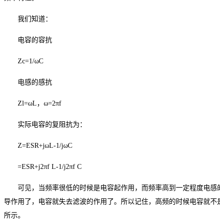
我们知道：
电容的容抗
Zc=1/ωC
电感的感抗
Zl=ωL，ω=2πf
实际电容的复阻抗为：
Z=ESR+jωL-1/jωC
=ESR+j2πf L-1/j2πf C
可见，当频率很低的时候是电容起作用，而频率高到一定程度电感
导作用了，电容就失去滤波的作用了。所以记住，高频的时候电容就不
所示。