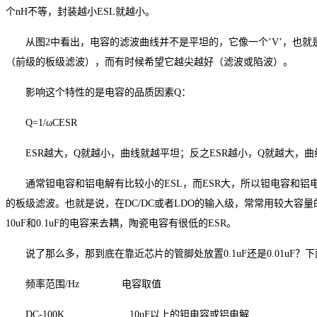
个nH不等，封装越小ESL就越小。
从图2中看出，电容的滤波曲线并不是平坦的，它像一个’V’，也
（前级的板级滤波），而有时候希望它越尖越好（滤波或陷波）。
影响这个特性的是电容的品质因素Q：
Q=1/ωCESR
ESR越大，Q就越小，曲线就越平坦；反之ESR越小，Q就越大，
通常钽电容和铝电解有比较小的ESL，而ESR大，所以钽电容和
的板级滤波。也就是说，在DC/DC或者LDO的输入级，常常用较大容
10uF和0.1uF的电容来去耦，陶瓷电容有很低的ESR。
说了那么多，那到底在靠近芯片的管脚处放置0.1uF还是0.01uF
频率范围/Hz
电容取值
DC-100K
1
0uF以上的钽电容或铝电解