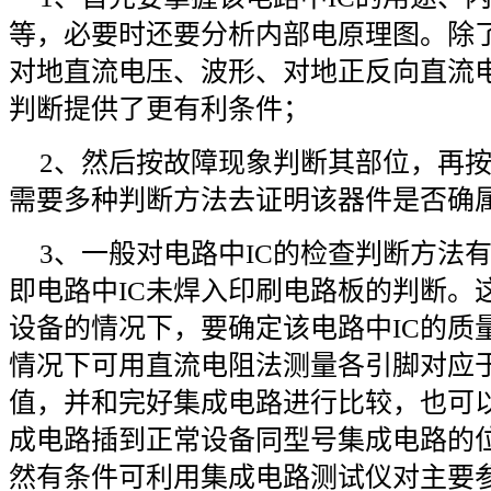
等，必要时还要分析内部电原理图。除
对地直流电压、波形、对地正反向直流
判断提供了更有利条件；
2、然后按故障现象判断其部位，再
需要多种判断方法去证明该器件是否确
3、一般对电路中IC的检查判断方法
即电路中IC未焊入印刷电路板的判断。
设备的情况下，要确定该电路中IC的质
情况下可用直流电阻法测量各引脚对应
值，并和完好集成电路进行比较，也可
成电路插到正常设备同型号集成电路的
然有条件可利用集成电路测试仪对主要