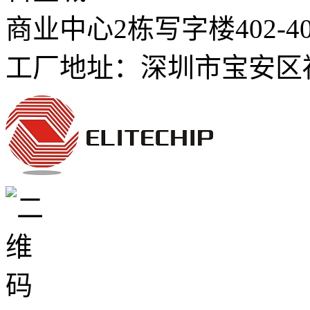
商业中心2栋写字楼402-4
工厂地址：深圳市宝安区