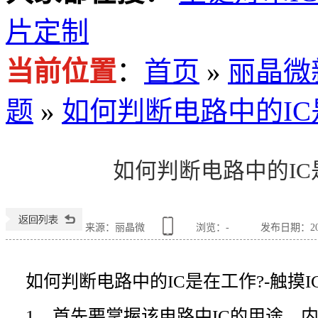
片定制
当前位置
：
首页
»
丽晶微
题
»
如何判断电路中的IC
如何判断电路中的IC
来源：丽晶微
浏览：
-
发布日期：2019
如何判断电路中的IC是在工作?-触摸I
1、首先要掌握该电路中IC的用途、