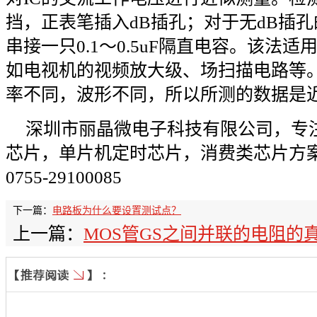
挡，正表笔插入dB插孔；对于无dB插
串接一只0.1～0.5uF隔直电容。该法
如电视机的视频放大级、场扫描电路等
率不同，波形不同，所以所测的数据是
深圳市丽晶微电子科技有限公司，专注于
芯片，单片机定时芯片，消费类芯片方
0755-29100085
下一篇：
电路板为什么要设置测试点？
上一篇：
MOS管GS之间并联的电阻的