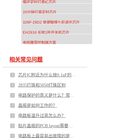
循环定时灯串IC芯片
20分钟灯串定时芯片
328F-28D2 单键触摸七彩调光芯片
EH2916 长按1秒开关机芯片
电热腰带控制器方案
相关常见问题
芯片IC附近为什么放0.1uF的电容？
2835灯珠和5050灯珠区别
电路保护的意义是什么？常用的器件有哪些？
晶振是如何工作的？
电路板温升过高怎么办？
贴片晶振的PCB layout需要注意哪些？
电路板上最容易出故障的是什么？