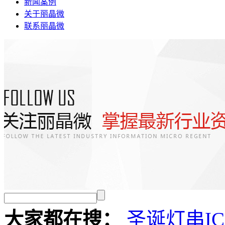
新闻案例
关于丽晶微
联系丽晶微
大家都在搜：
圣诞灯串I