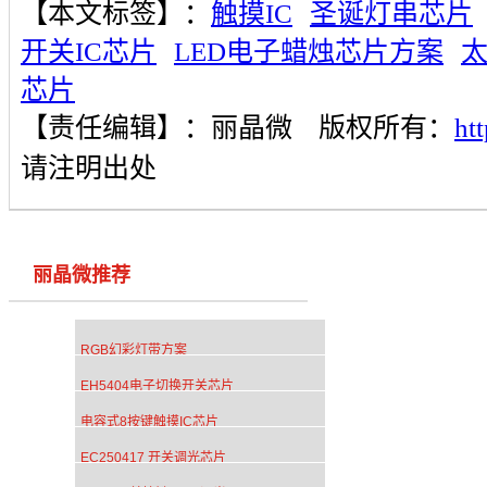
【本文标签】：
触摸IC
圣诞灯串芯片
开关IC芯片
LED电子蜡烛芯片方案
太
芯片
【责任编辑】：
丽晶微
版权所有：
ht
请注明出处
丽晶微推荐
RGB幻彩灯带方案
EH5404电子切换开关芯片
电容式8按键触摸IC芯片
EC250417 开关调光芯片