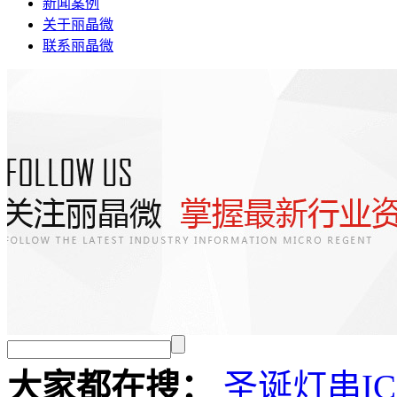
新闻案例
关于丽晶微
联系丽晶微
大家都在搜：
圣诞灯串I