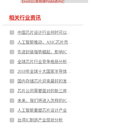
EH4501单按键PWM调光IC
相关行业资讯
中国芯片设计行业何时可以摆脱996
人工智能推动，ASIC芯片市场占比大幅提升
先进封装强势崛起，影响IC产业格局
全球芯片行业竞争格局分析：格局相对稳定
2018年全球十大国家半导体产业发展亮点分析
国内存储芯片迎来最好的发展时机
芯片公司需要面对的新三座大山
未来，我们将进入怎样的IC时代？
人工智能重塑芯片设计产业
台湾IC制造产业现状分析