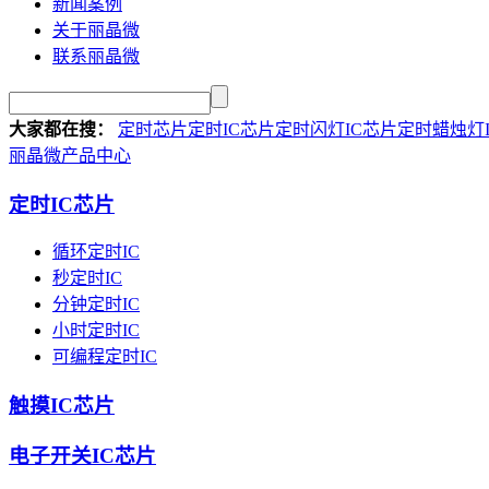
新闻案例
关于丽晶微
联系丽晶微
大家都在搜：
定时芯片
定时IC芯片
定时闪灯IC芯片
定时蜡烛灯
丽晶微产品中心
定时IC芯片
循环定时IC
秒定时IC
分钟定时IC
小时定时IC
可编程定时IC
触摸IC芯片
电子开关IC芯片