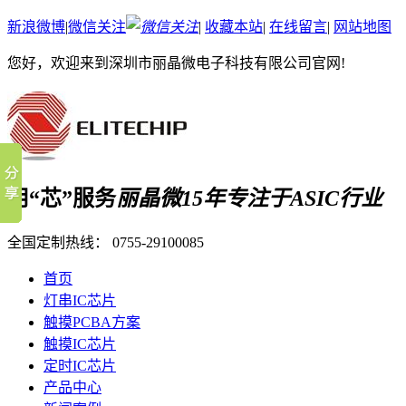
新浪微博
|
微信关注
|
收藏本站
|
在线留言
|
网站地图
您好，欢迎来到深圳市丽晶微电子科技有限公司官网!
用“芯”服务
丽晶微15年专注于ASIC行业
全国定制热线：
0755-29100085
首页
灯串IC芯片
触摸PCBA方案
触摸IC芯片
定时IC芯片
产品中心