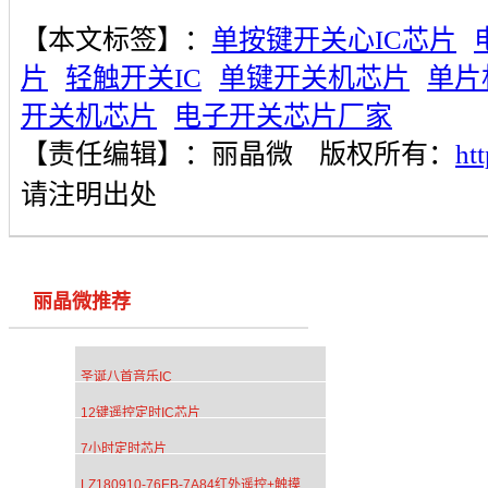
【本文标签】：
单按键开关心IC芯片
片
轻触开关IC
单键开关机芯片
单片
开关机芯片
电子开关芯片厂家
【责任编辑】：
丽晶微
版权所有：
ht
请注明出处
丽晶微推荐
圣诞八首音乐IC
12键遥控定时IC芯片
7小时定时芯片
LZ180910-76EB-7A84红外遥控+触摸台灯IC