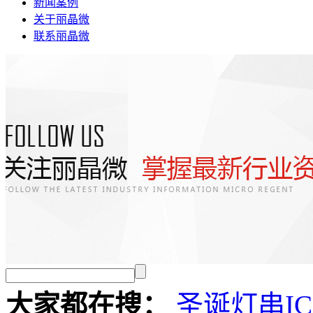
新闻案例
关于丽晶微
联系丽晶微
大家都在搜：
圣诞灯串I