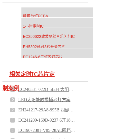
触摸台灯PCBA
1小时定时IC
EC250622致爱丽丝音乐闪灯IC
EH5302延时3秒开关芯片
EC1246-6三灯闪灯芯片
相关定时IC芯片定
制案例
EC240331-022D-5B34 太阳能警示灯芯片
LED太阳能触摸插地灯方案DF84
EH241217-29A8-995B 四键遥控定时芯片
EC241209-169D-9237 6开18关循环定时芯片
EC19072301-V05-28AE四档按键定时开关芯片