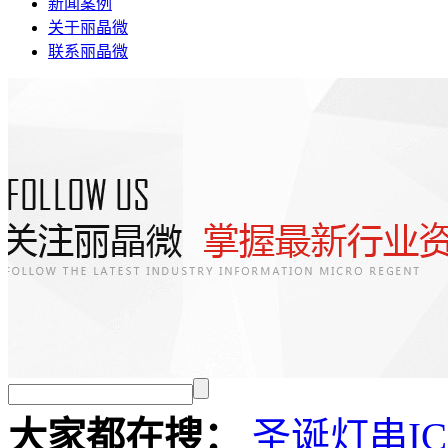
新闻案例
关于丽晶微
联系丽晶微
大家都在搜：
圣诞灯串I