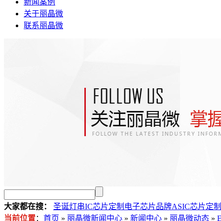
新闻案例
关于丽晶微
联系丽晶微
大家都在搜：
圣诞灯串IC芯片定制
电子芯片品牌
ASIC芯片定
当前位置
：
首页
»
丽晶微新闻中心
»
新闻中心
»
丽晶微动态
»