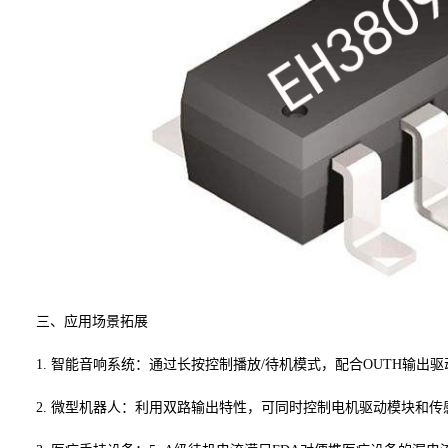
三、应用场景拓展
1. 智能音响系统：通过长按控制播放/待机模式，配合OUTH输
2. 微型机器人：利用双路输出特性，可同时控制电机驱动模块和