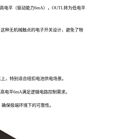
为高电平（驱动能力6mA），OUTL转为低电平
能。这种无机械触点的电子开关设计，避免了物
%以上，特别适合纽扣电池供电场景。
，高电平6mA满足逻辑电路控制需求。
℃，确保极端环境下的可靠性。