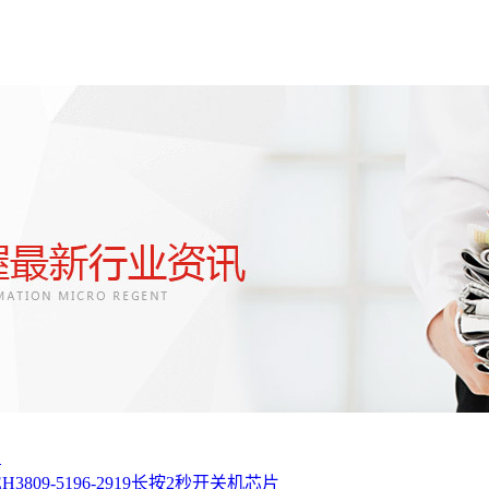
制
EH3809-5196-2919长按2秒开关机芯片