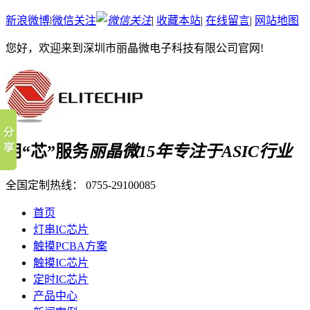
新浪微博
|
微信关注
|
收藏本站
|
在线留言
|
网站地图
您好，欢迎来到深圳市丽晶微电子科技有限公司官网!
用“芯”服务
丽晶微15年专注于ASIC行业
全国定制热线：
0755-29100085
首页
灯串IC芯片
触摸PCBA方案
触摸IC芯片
定时IC芯片
产品中心