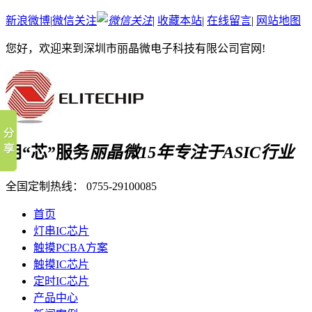
新浪微博
|
微信关注
|
收藏本站
|
在线留言
|
网站地图
您好，欢迎来到深圳市丽晶微电子科技有限公司官网!
用“芯”服务
丽晶微15年专注于ASIC行业
全国定制热线：
0755-29100085
首页
灯串IC芯片
触摸PCBA方案
触摸IC芯片
定时IC芯片
产品中心