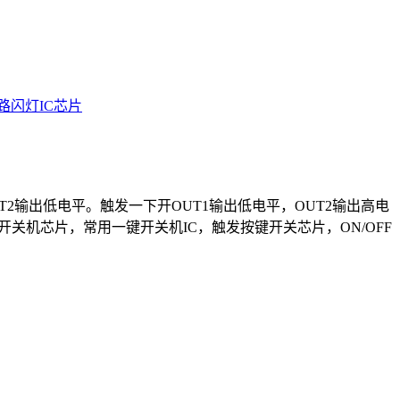
2路闪灯IC芯片
UT2输出低电平。触发一下开OUT1输出低电平，OUT2输出高电
开关机芯片，常用一键开关机IC，触发按键开关芯片，ON/OFF