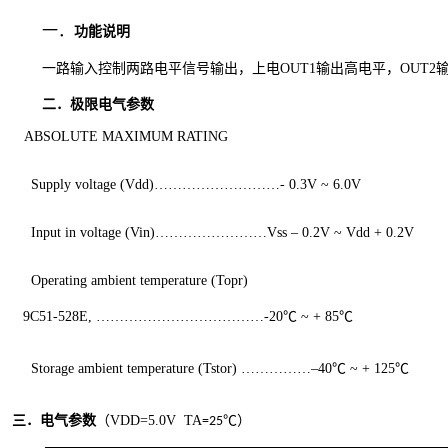
一．
功能说明
一路输入
控制两路
电平信号
输出
，上电
OUT1
输出高电平，
OUT
二．
极限
电气
参数
ABSOLUTE MAXIMUM RATING
Supply voltage (Vdd)………………………- 0.3V ~ 6.0V
Input in voltage (Vin)……………………Vss – 0.2V ~ Vdd + 0.2V
Operating ambient temperature (Topr)
9C51-528E
, ………………………………-20
℃
~ + 85
℃
Storage ambient temperature (Tstor) ……………–40
℃
~ + 125
℃
（
VDD=5.0V TA
℃）
三．
电气参数
=25