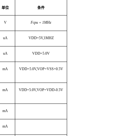
单位
条件
V
Fcpu = 1MHz
u
A
VDD=5V,1MHZ
uA
VDD=5.0V
mA
VDD=5.0V,VOP=VSS+0.5V
mA
VDD=5.0V,VOP=VDD-0.5V
mA
mA