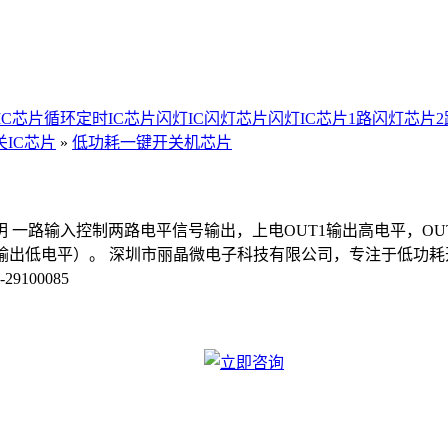
IC芯片
循环定时IC芯片
闪灯IC
闪灯芯片
闪灯IC芯片
1路闪灯芯片
IC芯片
»
低功耗一键开关机芯片
功能说明 一路输入控制两路电平信号输出，上电OUT1输出高电平，O
2输出低电平）。 深圳市丽晶微电子科技有限公司，专注于低功耗
100085