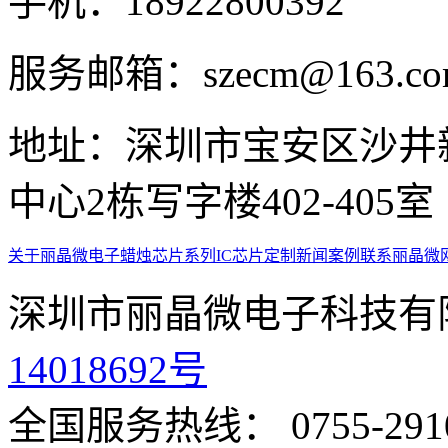
手机：
18922800392
服务邮箱：
szecm@163.c
地址：
深圳市宝安区沙井
中心2栋写字楼402-405室
关于丽晶微
电子蜡烛芯片系列
IC芯片定制
新闻案例
联系丽晶微
深圳市丽晶微电子科技有
14018692号
全国服务热线： 0755-291