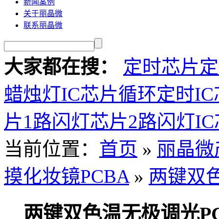
新闻案例
关于丽晶微
联系丽晶微
大家都在搜：
定时芯片
定
蜡烛灯IC芯片
循环定时IC
片
1路闪灯芯片
2路闪灯I
当前位置：
首页
»
丽晶微
摸化妆镜PCBA
»
两键双色
两键双色温无极调光PC