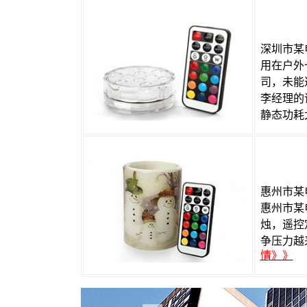
丽晶微芯
深圳市某
用在户外
司，未能
李经理的
静态功耗太大
丽晶微芯
惠州市某
惠州市某
烛，遥控
争压力越
情》》