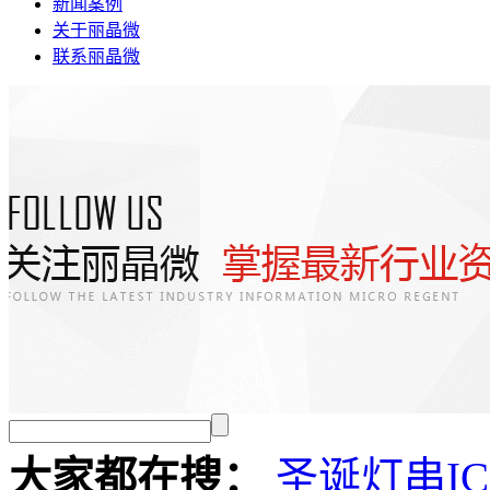
新闻案例
关于丽晶微
联系丽晶微
大家都在搜：
圣诞灯串I