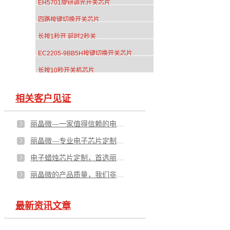
EH5701旋钮调光开关芯片
四路按键切换开关芯片
长按1秒开 延时2秒关
EC2205-9BB5H按键切换开关芯片
长按10秒开关机芯片
相关客户见证
丽晶微—一家值得信赖的电子芯片定制厂家
丽晶微—专业电子芯片定制生产厂家！
电子蜡烛芯片定制，首选丽晶微！
丽晶微的产品质量，我们非常认可
最新资讯文章