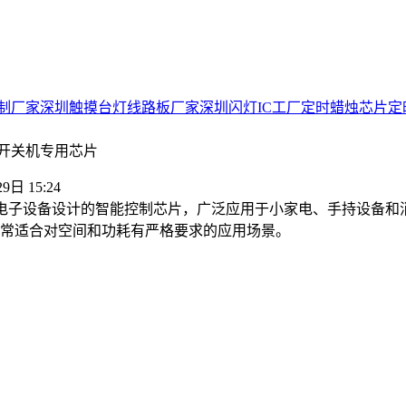
制厂家
深圳触摸台灯线路板厂家
深圳闪灯IC工厂
定时蜡烛芯片
定
键开关机专用芯片
9日 15:24
款专为低功耗电子设备设计的智能控制芯片，广泛应用于小家电、手持
常适合对空间和功耗有严格要求的应用场景。