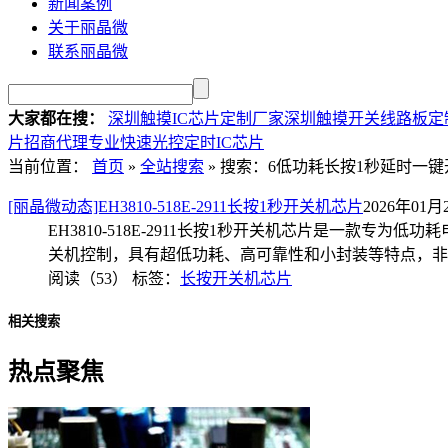
新闻案例
关于丽晶微
联系丽晶微
大家都在搜：
深圳触摸IC芯片定制厂家
深圳触摸开关线路板定
片招商代理
专业快速光控定时IC芯片
当前位置：
首页
»
全站搜索
» 搜索：6低功耗长按1秒延时一
[丽晶微动态]EH3810-518E-2911长按1秒开关机芯片
2026年01月2
EH3810-518E-2911长按1秒开关机芯片是一
关机控制，具有超低功耗、高可靠性和小封装等特点，非
阅读（53）
标签：
长按开关机芯片
相关搜索
热点聚焦