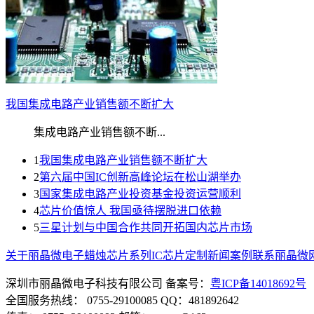
我国集成电路产业销售额不断扩大
集成电路产业销售额不断...
1
我国集成电路产业销售额不断扩大
2
第六届中国IC创新高峰论坛在松山湖举办
3
国家集成电路产业投资基金投资运营顺利
4
芯片价值惊人 我国亟待摆脱进口依赖
5
三星计划与中国合作共同开拓国内芯片市场
关于丽晶微
电子蜡烛芯片系列
IC芯片定制
新闻案例
联系丽晶微
深圳市丽晶微电子科技有限公司
备案号：
粤ICP备14018692号
全国服务热线： 0755-29100085
QQ：481892642