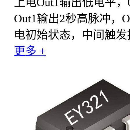
上电Out1输出低电平，
Out1输出2秒高脉冲，
电初始状态，中间触发
更多 +