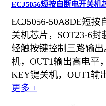
ECJ5056短按自断电开关机
ECJ5056-50A8D
关机芯片，SOT23-6封装
轻触按键控制三路输出
机，OUT1输出高电平
KEY键关机，OUT1
更多 +