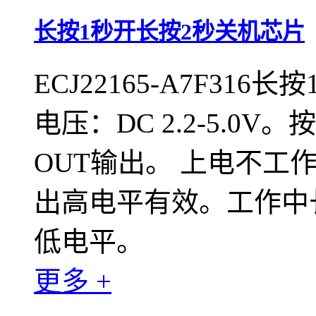
长按1秒开长按2秒关机芯片
ECJ22165-A7F31
电压：DC 2.2-5.0
OUT输出。 上电不工
出高电平有效。工作中
低电平。
更多 +