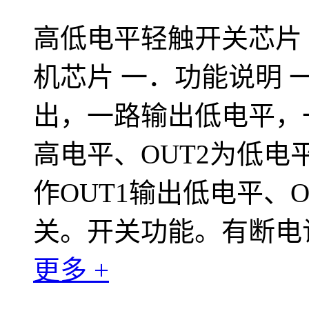
高低电平轻触开关芯片 EC
机芯片 一．功能说明
出，一路输出低电平，
高电平、OUT2为低
作OUT1输出低电平、
关。开关功能。有断电
更多 +