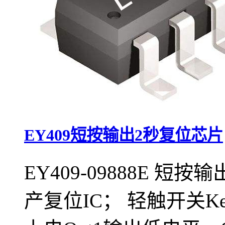
EY409短按输出2秒复位芯片
EY409-09888E 
产复位IC； 轻触开关Ke