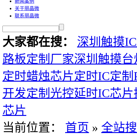
新闻案例
关于丽晶微
联系丽晶微
大家都在搜：
深圳触摸I
路板定制厂家
深圳触摸台
定时蜡烛芯片
定时IC定制
开发定制
光控延时IC芯
芯片
当前位置：
首页
»
全站搜