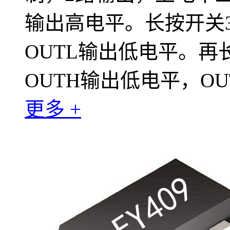
输出高电平。长按开关3
OUTL输出低电平。再
OUTH输出低电平，O
更多 +