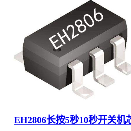
EH2806长按5秒10秒开关机