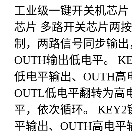
工业级一键开关机芯片 EH
芯片 多路开关芯片两按
制，两路信号同步输出
OUTH输出低电平。 K
低电平输出、OUTH高
OUTL低电平翻转为高
平，依次循环。 KEY2
平输出、OUTH高电平