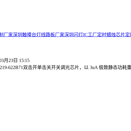
制厂家
深圳触摸台灯线路板厂家
深圳闪灯IC工厂
定时蜡烛芯片
定
03月23日 15:15
19-622B71双击开单击关开关调光芯片，以 3uA 极致静态功