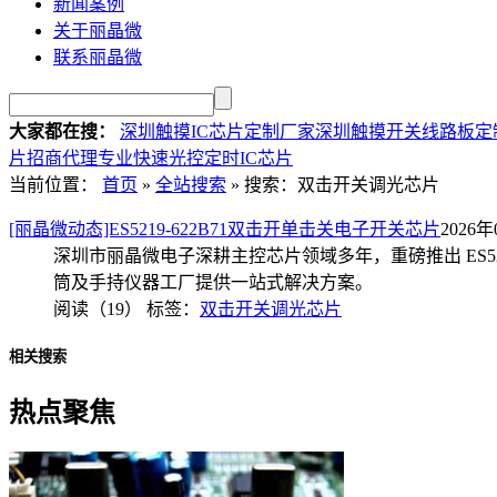
新闻案例
关于丽晶微
联系丽晶微
大家都在搜：
深圳触摸IC芯片定制厂家
深圳触摸开关线路板定
片招商代理
专业快速光控定时IC芯片
当前位置：
首页
»
全站搜索
» 搜索：双击开关调光芯片
[丽晶微动态]ES5219-622B71双击开单击关电子开关芯片
2026年
深圳市丽晶微电子深耕主控芯片领域多年，重磅推出 ES52
筒及手持仪器工厂提供一站式解决方案。
阅读（19）
标签：
双击开关调光芯片
相关搜索
热点聚焦