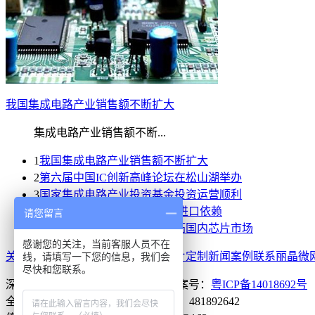
我国集成电路产业销售额不断扩大
集成电路产业销售额不断...
1
我国集成电路产业销售额不断扩大
2
第六届中国IC创新高峰论坛在松山湖举办
3
国家集成电路产业投资基金投资运营顺利
4
芯片价值惊人 我国亟待摆脱进口依赖
请您留言
5
三星计划与中国合作共同开拓国内芯片市场
感谢您的关注，当前客服人员不在
关于丽晶微
电子蜡烛芯片系列
IC芯片定制
新闻案例
联系丽晶微
线，请填写一下您的信息，我们会
尽快和您联系。
深圳市丽晶微电子科技有限公司
备案号：
粤ICP备14018692号
全国服务热线： 0755-29100085
QQ：481892642