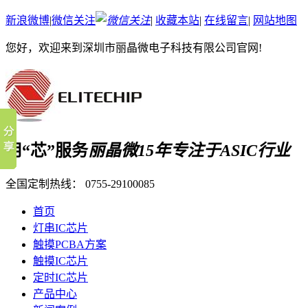
新浪微博
|
微信关注
|
收藏本站
|
在线留言
|
网站地图
您好，欢迎来到深圳市丽晶微电子科技有限公司官网!
用“芯”服务
丽晶微15年专注于ASIC行业
全国定制热线：
0755-29100085
首页
灯串IC芯片
触摸PCBA方案
触摸IC芯片
定时IC芯片
产品中心