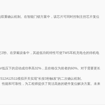
反馈"的双重确认机制。在智能门锁方案中，该芯片可同时控制主控芯片复位
至稳定2秒。在穿戴设备中，其超低功耗特性可使TWS耳机充电仓的待机电
在2.5V低压下的启动成功率高32%，且价格仅为前者的60%。对于需要更长
12A12511模拟开关实现"长按3秒触发"的二次确认机制。
、性能和可靠性，为工程师提供了简洁高效的硬件复位解决方案。未来