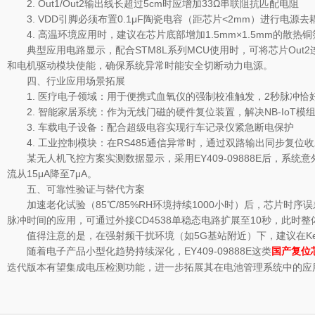
2. Out1/Out2输出线长超过5cm时应增加33Ω串联阻抗匹配电阻
3. VDD引脚必须布置0.1μF陶瓷电容（距芯片<2mm）进行电源去
4. 高温环境应用时，建议在芯片底部增加1.5mm×1.5mm的散热铜
典型应用电路显示，配合STM8L系列MCU使用时，可将芯片Ou
和电机驱动模块使能，确保系统异常时能安全切断动力电源。
四、行业应用场景拓展
1. 医疗电子领域：用于便携式血氧仪的强制校准触发，2秒脉冲
2. 智能家居系统：作为无线门磁的硬件复位装置，解决NB-IoT模组
3. 车载电子设备：配合超级电容实现行车记录仪紧急断电保护
4. 工业控制模块：在RS485通信异常时，通过双路输出同步复位
某无人机飞控方案实测数据显示，采用EY409-09888E后，系
流从15μA降至7μA。
五、可靠性验证与替代方案
加速老化试验（85℃/85%RH环境持续1000小时）后，芯片时序误
脉冲时间的应用，可通过外接CD4538单稳态电路扩展至10秒，此时整
值得注意的是，在强射频干扰环境（如5G基站附近）下，建议在Key走
随着电子产品小型化趋势持续深化，EY409-09888E这类
国产复位
迭代版本有望集成电压检测功能，进一步拓展其在电池管理系统中的应