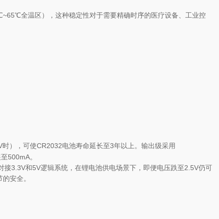
0℃~65℃全温区），这种稳定性对于需要精确时序的医疗设备、工业控
V时），可使CR2032电池寿命延长至3年以上。输出级采用
500mA。
缝对接3.3V和5V逻辑系统，在锂电池供电场景下，即便电压跌至2.5V仍可
节的安全。