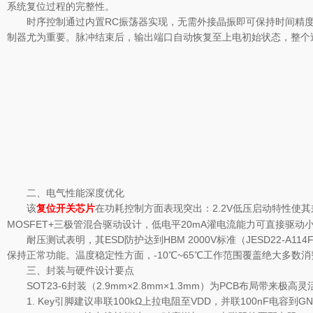
系统复位过程的完整性。
时序控制通过内置RC振荡器实现，无需外接晶振即可保持时间精度。
制器尤为重要。脉冲结束后，输出端口自动恢复至上电初始状态，整个
二、电气性能深度优化
该
在功耗控制方面表现突出：2.2V低压启动特性使其兼
复位开关
芯片
MOSFET+三极管混合驱动设计，低电平20mA灌电流能力可直接驱动
耐压测试表明，其ESD防护达到HBM 2000V标准（JESD22-
保持正常功能。温度稳定性方面，-10℃~65℃工作范围覆盖绝大多数消
三、封装与硬件设计要点
SOT23-6封装（2.9mm×2.8mm×1.3mm）为PCB布局带来
1. Key引脚建议串联100kΩ上拉电阻至VDD，并联100nF电容到