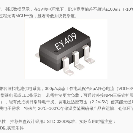
测试数据显示，在3V供电环境下，脉冲宽度偏差不超过±100ms（-1
过程无需MCU干预，显著降低系统复杂度。
容纽扣电池供电系统，300μA动态工作电流配合5μA静态电流（VDD=3
小型继电器或LED指示灯，若需控制更大负载，可通过外接NPN三极管扩展至
A114F），能有效抵御日常静电干扰。宽电压适应范围（2.2V-5V）使其能无
费电子需求，特殊的-20℃~100℃存储温度范围确保产品在运输、仓储环
极高灵活性，推荐焊盘设计采用J-STD-020D标准。实际应用时需注意：
GND以实现消抖