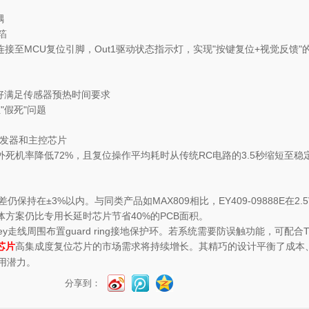
耦
箔
t2连接至MCU复位引脚，Out1驱动状态指示灯，实现"按键复位+视觉
恰好满足传感器预热时间要求
"假死"问题
收发器和主控芯片
统意外死机率降低72%，且复位操作平均耗时从传统RC电路的3.5秒缩短
差仍保持在±3%以内。与同类产品如MAX809相比，EY409-09888E
体方案仍比专用长延时芯片节省40%的PCB面积。
线周围布置guard ring接地保护环。若系统需要防误触功能，可配合TS
高集成度复位芯片的市场需求将持续增长。其精巧的设计平衡了成本
芯片
用潜力。
分享到：